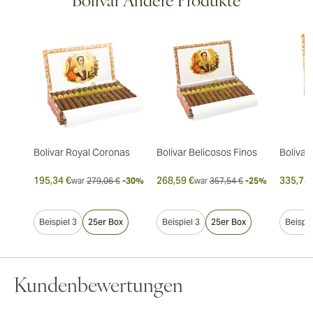
Bolivar Andere Produkte
Bolivar Royal Coronas
Bolivar Belicosos Finos
Bolivar
195,34 €
268,59 €
335,74 
war
279,06 €
-30%
war
357,54 €
-25%
Beispiel 3
25er Box
Beispiel 3
25er Box
Beispie
Kundenbewertungen