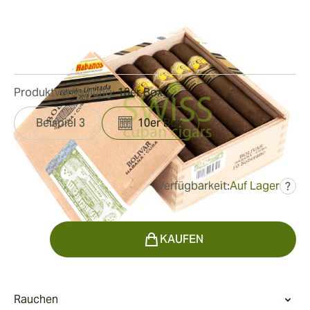
Ringmaß:
54
Länge:
140 mm / 5.5 Zoll
2
Rezensionen
Produktvorstellung:
10er Box
Beispiel 3
10er Box
Verfügbarkeit:
Auf Lager
?
war
444,75 €
289,52 €
Menge
KAUFEN
Rauchen