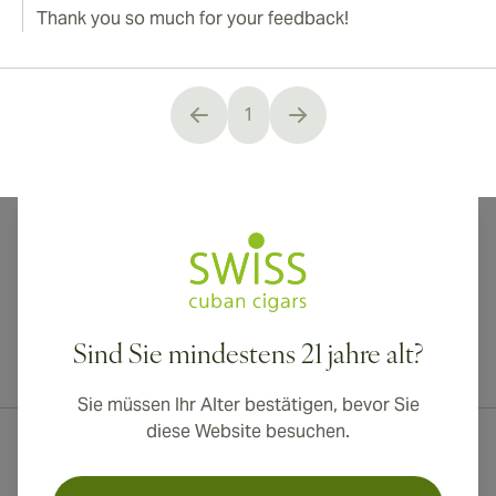
Thank you so much for your feedback!
1
You're currently reading page
Sind Sie mindestens 21 jahre alt?
Internationaler Versand nach Kanada, Vereinigtes Königreich und
Australien verfügbar!
Sie müssen Ihr Alter bestätigen, bevor Sie
diese Website besuchen.