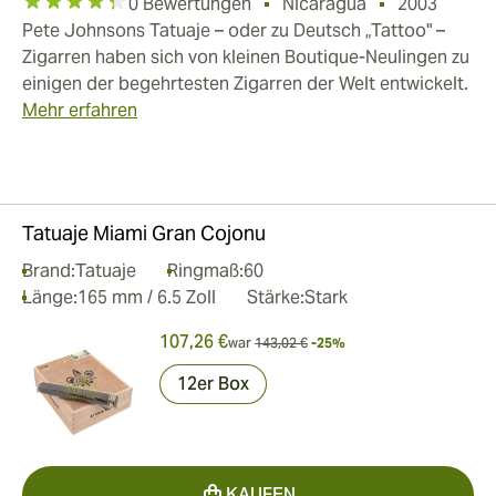
0 Bewertungen
Nicaragua
2003
Pete Johnsons Tatuaje – oder zu Deutsch „Tattoo" –
Zigarren haben sich von kleinen Boutique-Neulingen zu
einigen der begehrtesten Zigarren der Welt entwickelt.
Mehr erfahren
Tatuaje Miami Gran Cojonu
Brand:
Tatuaje
Ringmaß:
60
Länge:
165 mm / 6.5 Zoll
Stärke:
Stark
107,26 €
war
143,02 €
-25%
12er Box
KAUFEN