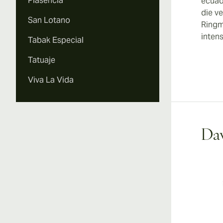
Plasencia
ecuad
die v
San Lotano
Ringm
inten
Tabak Especial
Tatuaje
Viva La Vida
Dav