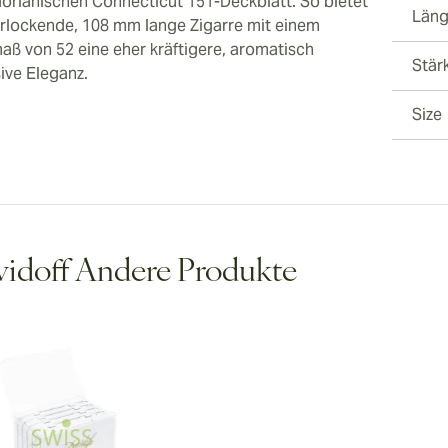
orianischen Connecticut 151-Deckblatt. So bietet
Län
erlockende, 108 mm lange Zigarre mit einem
aß von 52 eine eher kräftigere, aromatisch
Stär
sive Eleganz.
Size
idoff Andere Produkte