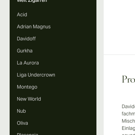
Welt Zigarren
Acid
Adrian Magnus
Davidoff
Gurkha
La Aurora
Liga Undercrown
Pr
Montego
New World
David
Nub
fachm
Misch
Oliva
Einla