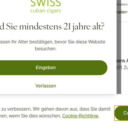
nationaler Versand nach Kanada, Vereinigtes Königreich und Australien 
d Sie mindestens 21 jahre alt?
ssen Ihr Alter bestätigen, bevor Sie diese Website
Adresse
besuchen.
dingungen
Aromatica Distributions
Eingeben
erklärung
Löwenstrasse 20, 8001 Zu
Switzerland
Verlassen
tellungen
 zu verbessern. Wir gehen davon aus, dass Sie damit
C
hnen, wenn Sie dies wünschen.
Cookie-Richtlinie
.
n.