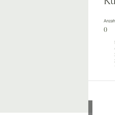
Ku
Anzah
0