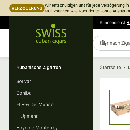
Wir entschuldigen uns für jede Verzögerung i
VERZÖGERUNG
Mail-Volumen. Alle Nachrichten ohne Ausnahme
Kundendienst
:
+
Skip to Content
Hier nach Zigarren s
Kubanische Zigarren
Startseite
Bolivar
Vi
Cohiba
El Rey Del Mundo
H.Upmann
Hoyo de Monterrey