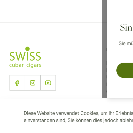
Inter
Sin
Sie mü
Informationen
Nutzungsbe
Datenschutz
Über uns
Kontakt
Cookie-Eins
Diese Website verwendet Cookies, um Ihr Erlebnis
einverstanden sind, Sie können dies jedoch able
2026 SwissCubanCigars.de — Cigar Group. Alle Rechte vorbehalte