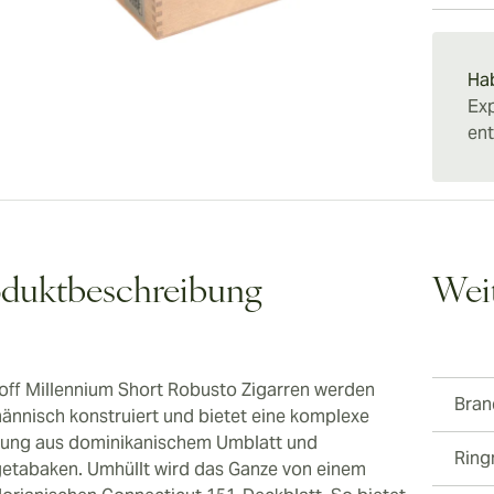
sollten
Zigarre
15–45 
vormerk
Zeitspa
Charakt
Ha
Länge u
Exp
Davidof
ent
oduktbeschreibung
Wei
off Millennium Short Robusto Zigarren werden
Bran
ännisch konstruiert und bietet eine komplexe
ung aus dominikanischem Umblatt und
Rin
getabaken. Umhüllt wird das Ganze von einem