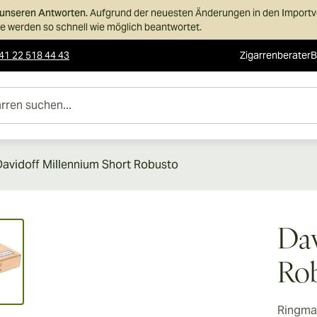
n unseren Antworten.
Aufgrund der neuesten Änderungen in den Importvor
 werden so schnell wie möglich beantwortet.
41 22 518 44 43
Zigarrenberater
B
uchen...
Davidoff Millennium Short Robusto
ew larger image
Dav
Ro
Ringma