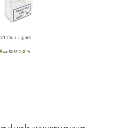
off Club Cigars
 €
war
82,85 €
-21%