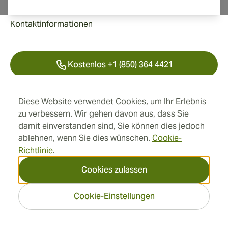
Kontaktinformationen
Kostenlos +1 (850) 364 4421
+41 22 518 44 43
Diese Website verwendet Cookies, um Ihr Erlebnis
zu verbessern. Wir gehen davon aus, dass Sie
info@swisscubancigars.com
damit einverstanden sind, Sie können dies jedoch
ablehnen, wenn Sie dies wünschen.
Cookie-
Richtlinie
.
Informationen
Cookies zulassen
Adresse
Cookie-Einstellungen
2026 SwissCubanCigars.de
— Cigar Group. Alle Rechte