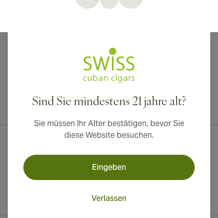
You're currently reading page
Sind Sie mindestens 21 jahre alt?
Internationaler Versand nach Kanada, Vereinigtes Königreich und
Australien verfügbar!
Sie müssen Ihr Alter bestätigen, bevor Sie
diese Website besuchen.
Eingeben
Verlassen