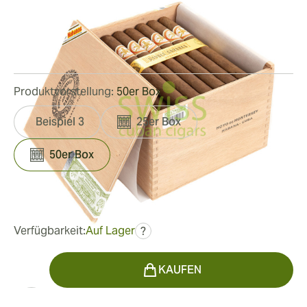
Ringmaß:
49
Länge:
194 mm / 7.6 Zoll
2
Rezensionen
Produktvorstellung:
50er Box
Beispiel 3
25er Box
50er Box
war
1.046,47 €
680,21 €
Verfügbarkeit:
Auf Lager
?
Menge
KAUFEN