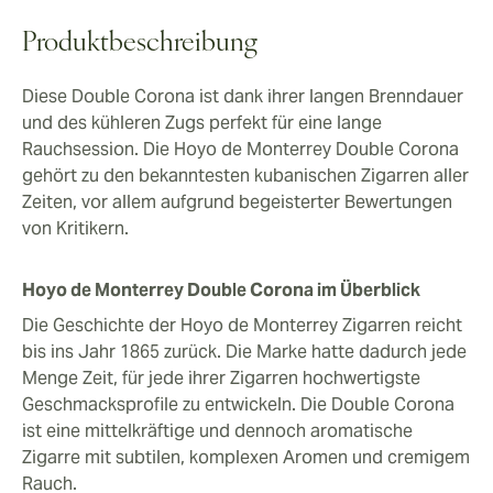
mittel- bis vollmundige Zigarre einordnen, die im
letzten Drittel genau das bietet, was Kenner sich
Produktbeschreibung
wünschen.
Leder- und Holznoten sind das gesamte Raucherlebnis
Diese Double Corona ist dank ihrer langen Brenndauer
über zu schmecken. Selbst mit den süßen und würzigen
und des kühleren Zugs perfekt für eine lange
Noten schmeckt die Zigarre daher insgesamt herzhaft,
Rauchsession. Die Hoyo de Monterrey Double Corona
weshalb sie am besten zu einem Single Malt Whisky
gehört zu den bekanntesten kubanischen Zigarren aller
passt. Die Brenndauer beträgt zwischen 90 Minuten
Zeiten, vor allem aufgrund begeisterter Bewertungen
und 2 Stunden, was diese Zigarre zu einer
von Kritikern.
hervorragenden Wahl für einen entspannten,
ausgedehnten Abend macht.
Hoyo de Monterrey Double Corona im Überblick
Die Geschichte der Hoyo de Monterrey Zigarren reicht
bis ins Jahr 1865 zurück. Die Marke hatte dadurch jede
Menge Zeit, für jede ihrer Zigarren hochwertigste
Geschmacksprofile zu entwickeln. Die Double Corona
ist eine mittelkräftige und dennoch aromatische
Zigarre mit subtilen, komplexen Aromen und cremigem
Rauch.