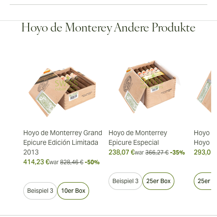
Hoyo de Monterey Andere Produkte
Hoyo de Monterrey Grand
Hoyo de Monterrey
Hoyo d
Epicure Edición Limitada
Epicure Especial
Hoyo d
2013
238,07 €
293,01 
war
366,27 €
-35%
414,23 €
war
828,46 €
-50%
Beispiel 3
25er Box
25er B
Beispiel 3
10er Box