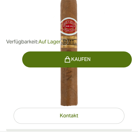
Länge:
142 mm / 5.6 Zoll
0
Rezensionen
130,81 €
war
174,41 €
-25%
Verfügbarkeit:
Auf Lager
?
Menge
KAUFEN
Haben Sie Fragen?
Expertenhilfe nur einen Klick entfernt
Kontakt