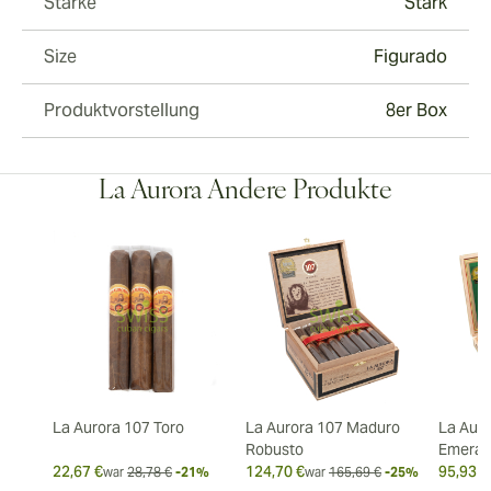
Stärke
Stark
Size
Figurado
Produktvorstellung
8er Box
La Aurora Andere Produkte
La Aurora 107 Toro
La Aurora 107 Maduro
La Auro
Robusto
Emeral
22,67 €
124,70 €
95,93 €
war
28,78 €
-21%
war
165,69 €
-25%