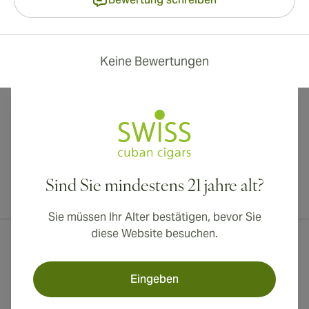
Keine Bewertungen
Sind Sie mindestens 21 jahre alt?
Internationaler Versand nach Kanada, Vereinigtes Königreich und
Australien verfügbar!
Sie müssen Ihr Alter bestätigen, bevor Sie
diese Website besuchen.
Eingeben