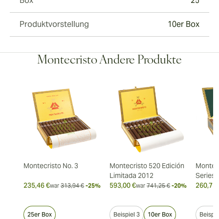
Box
25
Produktvorstellung
10er Box
Montecristo Andere Produkte
Montecristo No. 3
Montecristo 520 Edición
Montec
Limitada 2012
Series
235,46 €
593,00 €
260,75 
war
313,94 €
-25%
war
741,25 €
-20%
25er Box
Beispiel 3
10er Box
Beispie