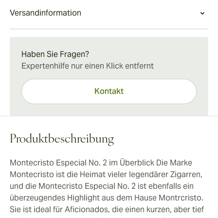
Die Montecristo Especial No. 2 hat alle typischen
Format, Qualität und Wert. Dadurch lässt sie Sie eine
hervor.
Versandinformation
Merkmale einer typisch kubanischen Zigarre, die
vollwertige Montecristo Fazit genießen, auch wenn die
erfahrene Raucher von einer Montecristo-Zigarre auch
Zeit knapp ist.
15–45 Tage Standardversand.
erwarten würden. Ihre angenehme Größe und ihre
ausgewogene Intensität machen sie jedoch nicht nur
Haben Sie Fragen?
für Experten zu einer guten Wahl.
Expertenhilfe nur einen Klick entfernt
Kontakt
Produktbeschreibung
Montecristo Especial No. 2 im Überblick Die Marke
Montecristo ist die Heimat vieler legendärer Zigarren,
und die Montecristo Especial No. 2 ist ebenfalls ein
überzeugendes Highlight aus dem Hause Montrcristo.
Sie ist ideal für Aficionados, die einen kurzen, aber tief