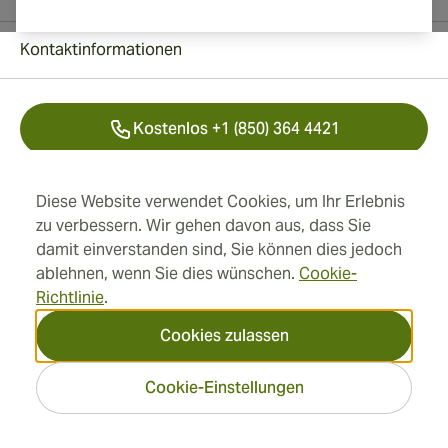
Kontaktinformationen
Kostenlos +1 (850) 364 4421
+41 22 518 44 43
Diese Website verwendet Cookies, um Ihr Erlebnis
zu verbessern. Wir gehen davon aus, dass Sie
info@swisscubancigars.com
damit einverstanden sind, Sie können dies jedoch
ablehnen, wenn Sie dies wünschen.
Cookie-
Richtlinie
.
Informationen
Cookies zulassen
Adresse
Cookie-Einstellungen
2026 SwissCubanCigars.de
— Cigar Group. Alle Rechte