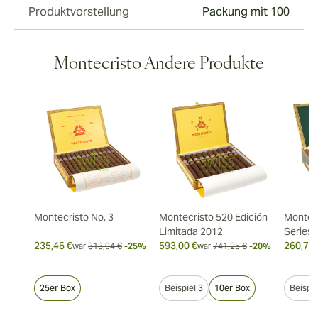
Produktvorstellung
Packung mit 100
Montecristo Andere Produkte
Montecristo No. 3
Montecristo 520 Edición
Montec
Limitada 2012
Series
235,46 €
593,00 €
260,75 
war
313,94 €
-25%
war
741,25 €
-20%
25er Box
Beispiel 3
10er Box
Beispie