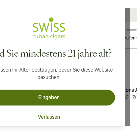
nationaler Versand nach Kanada, Vereinigtes Königreich und Australien 
d Sie mindestens 21 jahre alt?
ssen Ihr Alter bestätigen, bevor Sie diese Website
Adresse
besuchen.
dingungen
Aromatica Distributions
Eingeben
erklärung
Löwenstrasse 20, 8001 Zu
Switzerland
Verlassen
tellungen