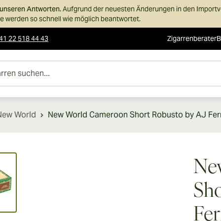
n unseren Antworten.
Aufgrund der neuesten Änderungen in den Importvor
 werden so schnell wie möglich beantwortet.
41 22 518 44 43
Zigarrenberater
B
uchen...
New World
New World Cameroon Short Robusto by AJ Fe
ew larger image
Ne
Sho
Fe