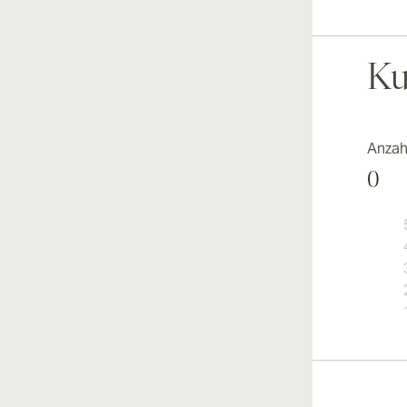
Ku
Anzah
0