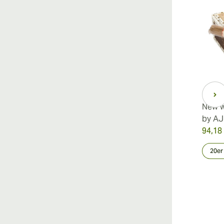
New w
by AJ
94,18
20er