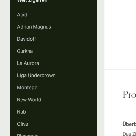
Welt Zigarren
Acid
Adrian Magnus
Davidoff
Gurkha
La Aurora
Liga Undercrown
Montego
Pr
New World
Nub
Oliva
Überb
Das Z