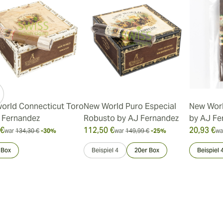
orld Connecticut Toro
New World Puro Especial
New Wor
 Fernandez
Robusto by AJ Fernandez
by AJ Fe
 €
112,50 €
20,93 €
war
134,30 €
-30%
war
149,99 €
-25%
wa
 Box
Beispiel 4
20er Box
Beispiel 