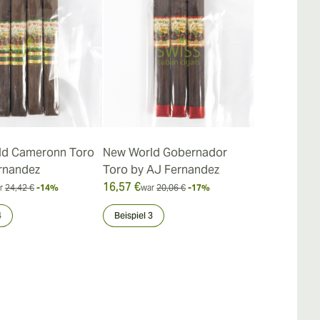
ld Cameronn Toro
New World Gobernador
New World 
rnandez
Toro by AJ Fernandez
Robusto by 
16,57 €
100,29 €
r
24,42 €
-14%
war
20,06 €
-17%
war
1
4
Beispiel 3
Beispiel 3