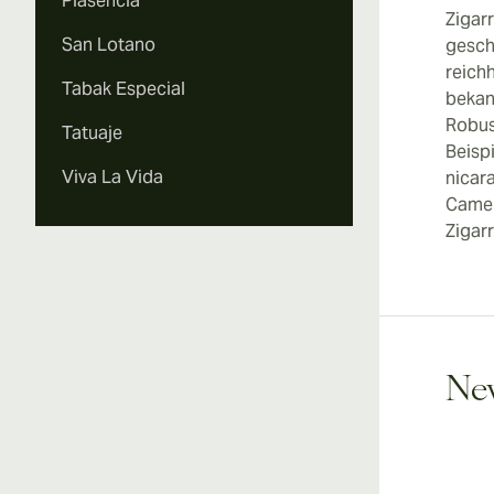
Plasencia
Zigarr
San Lotano
gescha
reich
Tabak Especial
bekan
Robus
Tatuaje
Beispi
Viva La Vida
nicar
Camer
Zigar
Ne