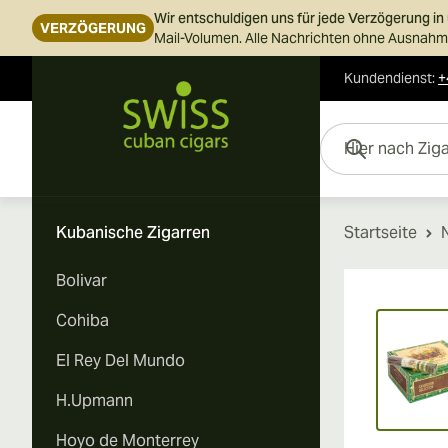
Wir entschuldigen uns für jede Verzögerung i
VERZÖGERUNG
Mail-Volumen. Alle Nachrichten ohne Ausnahme
Kundendienst
:
+
Skip to Content
Hier nach Zigarren s
Kubanische Zigarren
Startseite
Bolivar
Vi
Cohiba
El Rey Del Mundo
H.Upmann
Hoyo de Monterrey