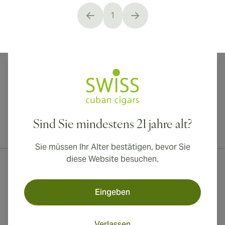
1
You're currently reading page
Sind Sie mindestens 21 jahre alt?
Internationaler Versand nach Kanada, Vereinigtes Königreich und
Australien verfügbar!
Sie müssen Ihr Alter bestätigen, bevor Sie
diese Website besuchen.
Eingeben
Verlassen