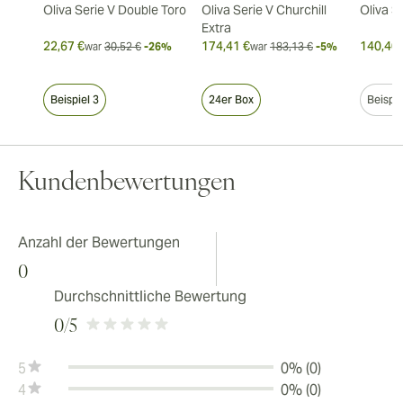
Oliva Serie V Double Toro
Oliva Serie V Churchill
Oliva S
Extra
22,67 €
174,41 €
140,40 
war
30,52 €
-26%
war
183,13 €
-5%
Beispiel 3
24er Box
Beispie
Kundenbewertungen
Anzahl der Bewertungen
0
Durchschnittliche Bewertung
0
/5
5
0% (0)
4
0% (0)