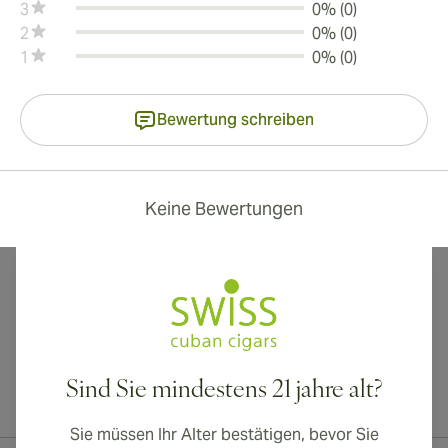
3
0% (0)
2
0% (0)
1
0% (0)
Bewertung schreiben
Keine Bewertungen
Sind Sie mindestens 21 jahre alt?
Internationaler Versand nach Kanada, Vereinigtes Königreich und
Australien verfügbar!
Sie müssen Ihr Alter bestätigen, bevor Sie