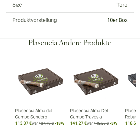
Size
Toro
Produktvorstellung
10er Box
Plasencia Andere Produkte
Plasencia Alma del
Plasencia Alma Del
Plasenc
Campo Sendero
Campo Travesia
Robust
113,37 €
141,27 €
118,60 
war
137,79 €
-18%
war
148,25 €
-5%