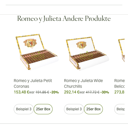
Romeo y Julieta Andere Produkte
Romeo y Julieta Petit
Romeo y Julieta Wide
Romeo y
Coronas
Churchills
Belicos
153,48 €
292,14 €
273,83 
war
191,85 €
-20%
war
417,72 €
-30%
Beispiel 3
25er Box
Beispiel 3
25er Box
Beispie