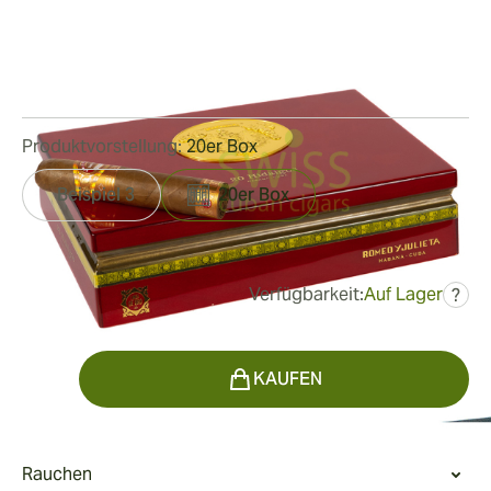
Ringmaß:
57
Länge:
127 mm / 5 Zoll
2
Rezensionen
Produktvorstellung:
20er Box
Beispiel 3
20er Box
Verfügbarkeit:
Auf Lager
?
war
863,34 €
518,00 €
Menge
KAUFEN
Rauchen