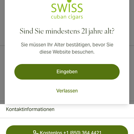
Sind Sie mindestens 21 jahre alt?
Internationaler Versand nach Kanada, Vereinigtes Königreich und
Australien verfügbar!
Sie müssen Ihr Alter bestätigen, bevor Sie
diese Website besuchen.
Eingeben
Verlassen
Kontaktinformationen
Kostenlos +1 (850) 364 4421