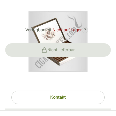
Ringmaß:
47
Länge:
235 mm / 9.3 Zoll
0
Rezensionen
Verfügbarkeit:
Nicht auf Lager
?
187,49 €
Nicht lieferbar
Haben Sie Fragen?
Expertenhilfe nur einen Klick entfernt
Kontakt