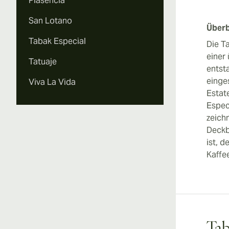
Plasencia
San Lotano
Überb
Tabak Especial
Die T
einer 
Tatuaje
entst
einge
Viva La Vida
Estat
Espec
zeich
Deckb
ist, 
Kaffe