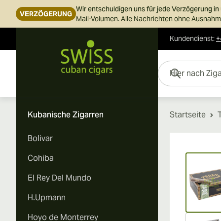
Wir entschuldigen uns für jede Verzögerung i
VERZÖGERUNG
Mail-Volumen. Alle Nachrichten ohne Ausnahme
Kundendienst
:
+
Skip to Content
Hier nach Zigarren s
Kubanische Zigarren
Startseite
Bolivar
Vi
Cohiba
El Rey Del Mundo
H.Upmann
Hoyo de Monterrey
Vi