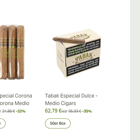
pecial Corona
Tabak Especial Dulce -
Tabak Espec
Corona Medio
Medio Cigars
Oscuro Ciga
62,79 €
62,79 €
r
21,80 €
-32%
war
95,93 €
-35%
war
95
3
50er Box
Dose 10