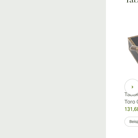
Tab
Tabak Especial Belicoso
Tabak
Dulce - Belicoso Medio
Toro 
136,91 €
131,6
war
204,93 €
-33%
Beispiel 3
24er Box
Beisp