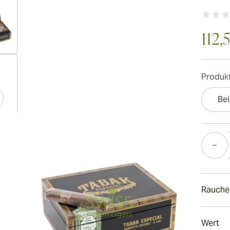
112,
ew larger image
Produkt
Bei
ew larger image
Menge
ew larger image
Rauche
Rauch
Wert