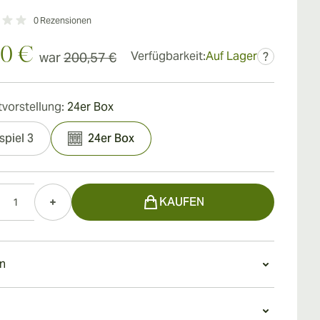
0
Rezensionen
50 €
Verfügbarkeit:
Auf Lager
war
200,57 €
?
vorstellung:
24er Box
spiel 3
24er Box
KAUFEN
n
en