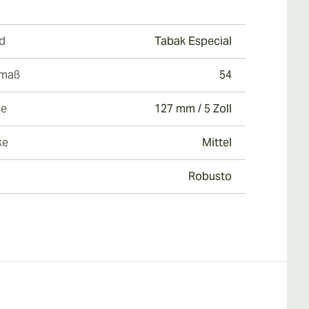
d
Tabak Especial
gmaß
54
ge
127 mm / 5 Zoll
ke
Mittel
Robusto