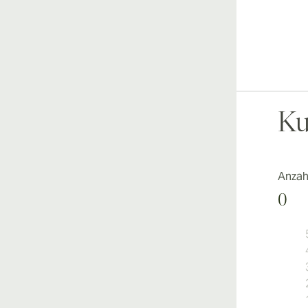
Ku
Anzah
0