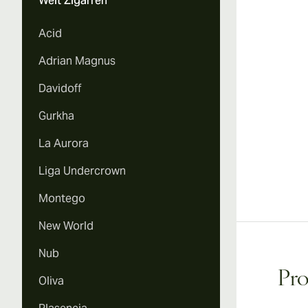
Welt Zigarren
Acid
Adrian Magnus
Davidoff
Gurkha
La Aurora
Liga Undercrown
Montego
New World
Nub
Pr
Oliva