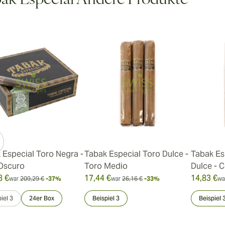
ak Especial Andere Produkte
 Especial Toro Negra -
Tabak Especial Toro Dulce -
Tabak Es
Oscuro
Toro Medio
Dulce - 
8 €
17,44 €
14,83 €
war
209,29 €
-37%
war
26,16 €
-33%
wa
iel 3
24er Box
Beispiel 3
Beispiel 