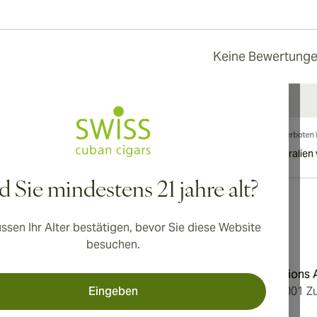
Keine Bewertung
nationaler Versand nach Kanada, Vereinigtes Königreich und Australien 
d Sie mindestens 21 jahre alt?
ssen Ihr Alter bestätigen, bevor Sie diese Website
Adresse
besuchen.
dingungen
Aromatica Distributions
Eingeben
erklärung
Löwenstrasse 20, 8001 Zu
Switzerland