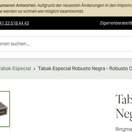
n unseren Antworten.
Aufgrund der neuesten Änderungen in den Importvor
 werden so schnell wie möglich beantwortet.
41 22 518 44 43
Zigarrenberater
B
uchen...
Tabak Especial
Tabak Especial Robusto Negra - Robusto 
ew larger image
Tab
Neg
Ringma
ew larger image