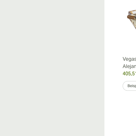
Vegas
Aleja
405,5
Beisp