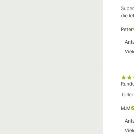
Super 
die le
Peter
Ant
Viel
Rundu
Tolle
M.M
Ant
Viel