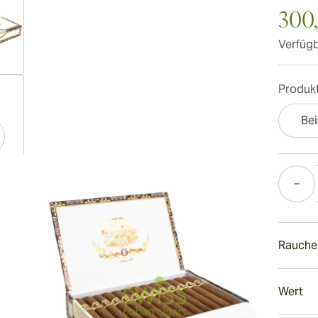
300
Verfügb
ew larger image
Produkt
Bei
ew larger image
Menge
Rauche
ew larger image
Rauch
Wert
Eine Un