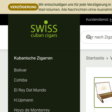
Wir entschuldigen uns für jede Verzögerung i
VERZÖGERUNG
Mail-Volumen. Alle Nachrichten ohne Ausnahme
Kundendienst
:
+
Skip to Content
Hier nach Zigarren s
Kubanische Zigarren
Startseite
Bolivar
Vi
Cohiba
El Rey Del Mundo
H.Upmann
Hoyo de Monterrey
Vi