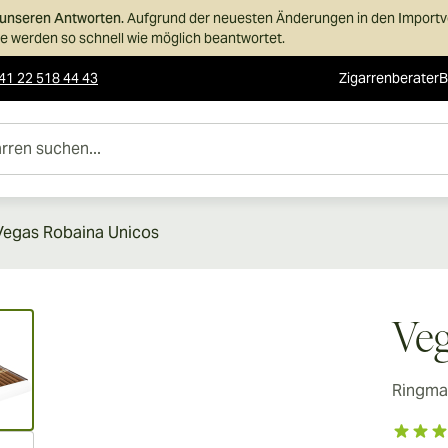
n unseren Antworten.
Aufgrund der neuesten Änderungen in den Importvor
 werden so schnell wie möglich beantwortet.
41 22 518 44 43
Zigarrenberater
B
uchen...
Vegas Robaina Unicos
ew larger image
Veg
Ringma
ew larger image