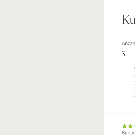
Ku
Anzah
3
Super