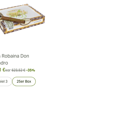
 Robaina Don
ndro
1 €
war
623,52 €
-35%
iel 3
25er Box