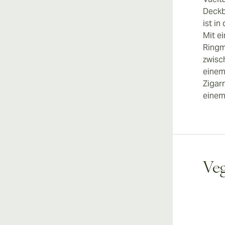
Deckb
ist in
Mit e
Ringm
zwisc
einem
Zigar
einem
Veg