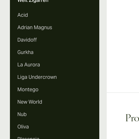
Welt Zigarren
Acid
Adrian Magnus
Davidoff
Gurkha
La Aurora
Liga Undercrown
Montego
New World
Nub
Pr
Oliva