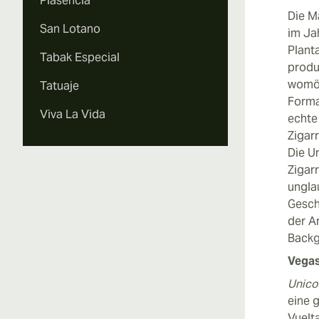
Plasencia
Die M
San Lotano
im Ja
Plant
Tabak Especial
produ
womög
Tatuaje
Forma
Viva La Vida
echte
Zigar
Die U
Zigar
ungla
Gesch
der A
Backg
Vegas
Unico
eine 
Vuelt