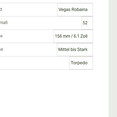
d
Vegas Robaina
gmaß
52
ge
156 mm / 6.1 Zoll
ke
Mittel bis Stark
Torpedo