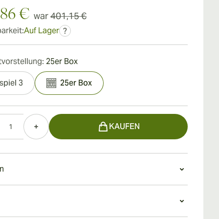
,86 €
war
401,15 €
arkeit:
Auf Lager
?
vorstellung:
25er Box
spiel 3
25er Box
KAUFEN
n
en
icos ist perfekt konstruiert und verfügt über eine