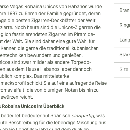
arke Vegas Robaina Unicos von Habanos wurde
Bran
hre 1997 zu Ehren der Familie gegründet, deren
age die besten Zigarren-Deckblätter der Welt
Rin
zierte. Noch heute sind die Unicos-Zigarren die
lich faszinierendsten Zigarren im Piramide-
Län
t der Welt. Sie sind daher eine gute Wahl für
 Kenner, die gerne die traditionell kubanischen
Stär
rentechniken bewundern und genießen.
nicos sind zwar milder als andere Torpedo-
ren aus dem Hause Habanos, aber dennoch
Size
ublich komplex. Das mittelstarke
macksprofil schickt Sie auf eine aufregende Reise
romavielfalt, die von blumigen Noten bis hin zu
ewürzen reicht.
 Robaina Unicos im Überblick
bedeutet bedeuter auf Spanisch
einzigartig
, was
gute Beschreibung für die lebendige Mischung aus
a Abajo Longfiller-Tabak und dem dunklen