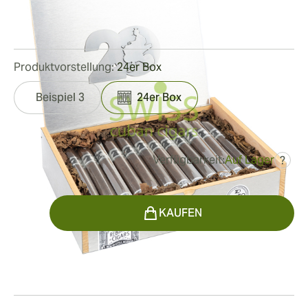
Ringmaß:
50
Länge:
155 mm / 6 Zoll
0
Rezensionen
Produktvorstellung:
24er Box
Beispiel 3
24er Box
Verfügbarkeit:
Auf Lager
?
war
211,04 €
118,60 €
Menge
KAUFEN
Rauchen