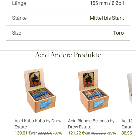
Länge
155 mm / 6 Zoll
Stärke
Mittel bis Stark
Size
Toro
Acid Andere Produkte
Acid Kuba Kuba by Drew
Acid Blondie Belicoso by
Acid 20
Estate
Drew Estate
Estate
130,81 €
121,22 €
88,95 €
war
207,55 €
-37%
war
186,62 €
-35%