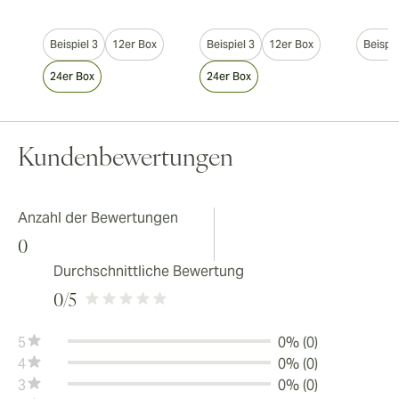
Beispiel 3
12er Box
Beispiel 3
12er Box
Beispie
24er Box
24er Box
Kundenbewertungen
Anzahl der Bewertungen
0
Durchschnittliche Bewertung
0
/5
5
0% (0)
4
0% (0)
3
0% (0)