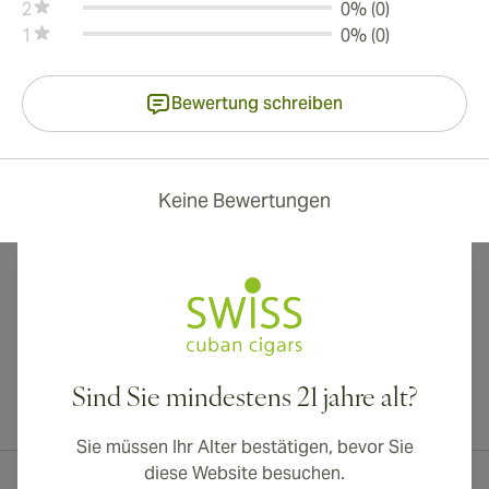
2
0% (0)
1
0% (0)
Bewertung schreiben
Keine Bewertungen
Sind Sie mindestens 21 jahre alt?
Internationaler Versand nach Kanada, Vereinigtes Königreich und
Australien verfügbar!
Sie müssen Ihr Alter bestätigen, bevor Sie
diese Website besuchen.