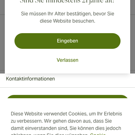
Sind Sie mindestens 21 jahre alt?
Australien verfügbar!
Sie müssen Ihr Alter bestätigen, bevor Sie
diese Website besuchen.
Eingeben
Verlassen
Kontaktinformationen
Kostenlos +1 (850) 364 4421
Diese Website verwendet Cookies, um Ihr Erlebnis
+41 22 518 44 43
zu verbessern. Wir gehen davon aus, dass Sie
damit einverstanden sind, Sie können dies jedoch
info@swisscubancigars.com