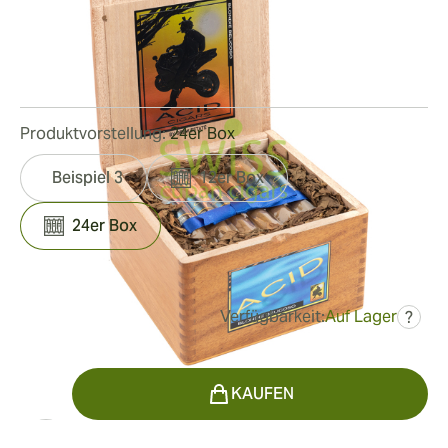
Ringmaß:
54
Länge:
127 mm / 5 Zoll
0
Rezensionen
Produktvorstellung:
24er Box
Beispiel 3
12er Box
24er Box
Verfügbarkeit:
Auf Lager
?
war
186,62 €
121,22 €
Menge
KAUFEN