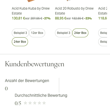
Acid Kuba Kuba by Drew
Acid 20 Robusto by Drew
Acid 20
Estate
Estate
Estate
130,81 €
88,95 €
118,60 
war
207,55 €
-37%
war
132,55 €
-33%
Beispiel 3
12er Box
Beispiel 3
24er Box
Beispie
24er Box
Beispie
Kundenbewertungen
Anzahl der Bewertungen
0
Durchschnittliche Bewertung
0
/5