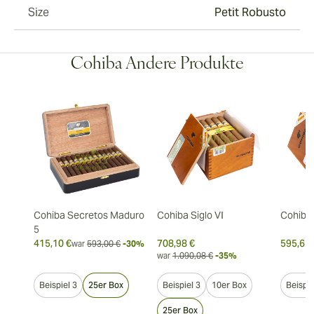
Size
Petit Robusto
Cohiba Andere Produkte
Cohiba Secretos Maduro
Cohiba Siglo VI
Cohiba 
5
415,10 €
708,98 €
595,62 
war
593,00 €
-30%
war
1.090,08 €
-35%
Beispiel 3
25er Box
Beispiel 3
10er Box
Beispie
25er Box