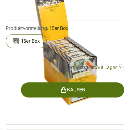
Ringmaß:
52
Länge:
102 mm / 4.0 Zoll
0
Rezensionen
Produktvorstellung:
15er Box
15er Box
Verfügbarkeit:
Auf Lager
?
war
357,54 €
267,72 €
Menge
KAUFEN
Versandinformation
15–45 Tage Standardversand.