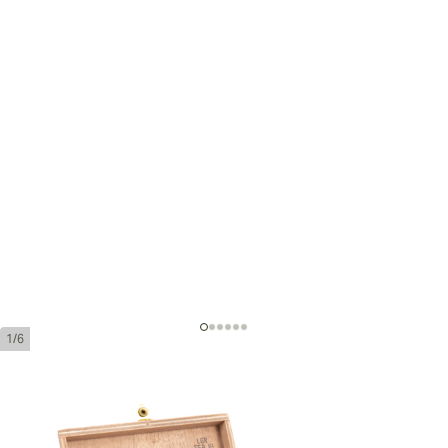
1/6
Partagas 898 Varnished