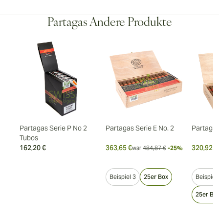
Partagas Andere Produkte
Partagas Serie P No 2
Partagas Serie E No. 2
Partagas
Tubos
162,20 €
363,65 €
320,92 €
7%
war
484,87 €
-25%
Beispiel 3
25er Box
Beispiel
25er Bo