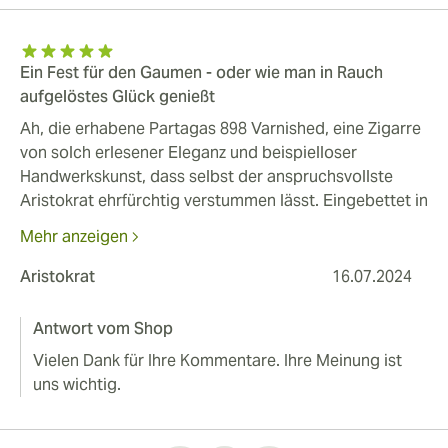
Ein Fest für den Gaumen - oder wie man in Rauch
aufgelöstes Glück genießt
Ah, die erhabene Partagas 898 Varnished, eine Zigarre
von solch erlesener Eleganz und beispielloser
Handwerkskunst, dass selbst der anspruchsvollste
Aristokrat ehrfürchtig verstummen lässt. Eingebettet in
einem prächtigen, lackierten Kistchen, kündigt sie
Mehr anzeigen
schon vor dem ersten Zug ein Erlebnis von höchster
Güte an. Ihr Erscheinungsbild ist von makelloser
Aristokrat
16.07.2024
Perfektion, die Hülle samtig und wohlriechend. Mit dem
ersten Zug entfaltet sich ein majestätisches Ensemble
Antwort vom Shop
von Aromen: ein Hauch von erdigem Leder, edle
Vielen Dank für Ihre Kommentare. Ihre Meinung ist
Zedernholznoten und die betörende Süße dunkler
uns wichtig.
Schokolade. Ein wahrlich dekadenter Genuss, der die
Sinne auf höchst angenehme Weise berauscht. Ihre
hervorragende Konstruktion garantiert einen