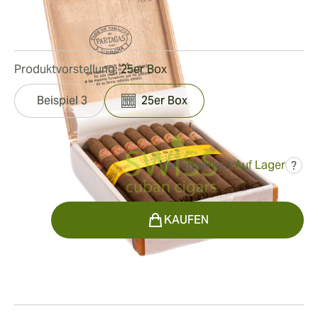
Ringmaß:
43
Länge:
170 mm / 6.7 Zoll
1
Rezensionen
Produktvorstellung:
25er Box
Beispiel 3
25er Box
Verfügbarkeit:
Auf Lager
?
war
409,87 €
286,91 €
Menge
KAUFEN
Rauchen