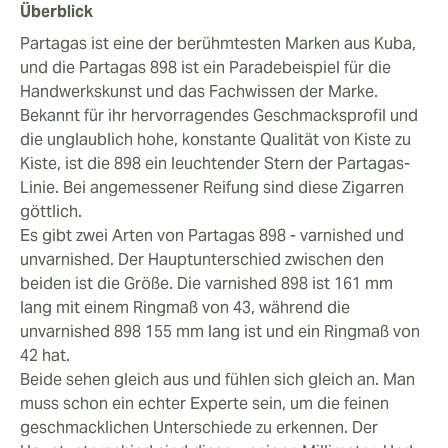
Überblick
gleicht einige der dekadenteren Aromen mit Säure aus.
Alles in allem ist es eine Zigarre, die langsam beginnt
Partagas ist eine der berühmtesten Marken aus Kuba,
und mit einem herrlichen, kräftigen Finale abschließt.
und die Partagas 898 ist ein Paradebeispiel für die
Handwerkskunst und das Fachwissen der Marke.
Bekannt für ihr hervorragendes Geschmacksprofil und
die unglaublich hohe, konstante Qualität von Kiste zu
Kiste, ist die 898 ein leuchtender Stern der Partagas-
Linie. Bei angemessener Reifung sind diese Zigarren
göttlich.
Es gibt zwei Arten von Partagas 898 - varnished und
unvarnished. Der Hauptunterschied zwischen den
beiden ist die Größe. Die varnished 898 ist 161 mm
lang mit einem Ringmaß von 43, während die
unvarnished 898 155 mm lang ist und ein Ringmaß von
42 hat.
Beide sehen gleich aus und fühlen sich gleich an. Man
muss schon ein echter Experte sein, um die feinen
geschmacklichen Unterschiede zu erkennen. Der