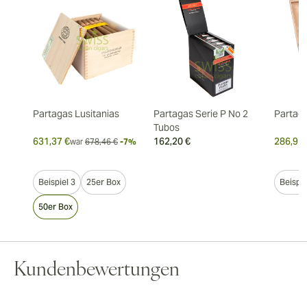
Partagas Lusitanias
Partagas Serie P No 2
Partag
Tubos
631,37 €
162,20 €
286,91 
war
678,46 €
-7%
Beispiel 3
25er Box
Beispie
50er Box
Kundenbewertungen