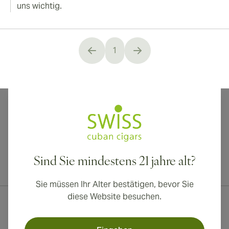
uns wichtig.
1
You're currently reading page
Sind Sie mindestens 21 jahre alt?
Internationaler Versand nach Kanada, Vereinigtes Königreich und
Australien verfügbar!
Sie müssen Ihr Alter bestätigen, bevor Sie
diese Website besuchen.