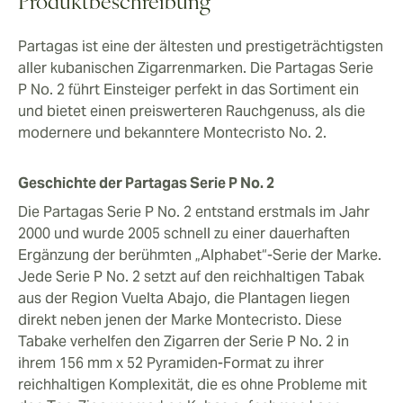
Produktbeschreibung
Anfängliche Düfte von Zeder und Eiche verbinden sich
schon bald mit feuchten Erd-, Nougat-, Leder- und
Partagas ist eine der ältesten und prestigeträchtigsten
Kreuzkümmelnuancen, die die Luft mit einem
aller kubanischen Zigarrenmarken. Die Partagas Serie
ansprechenden Aroma erfüllen.
P No. 2 führt Einsteiger perfekt in das Sortiment ein
Die Partagas Serie P No. 2 liefert ein sanftes,
und bietet einen preiswerteren Rauchgenuss, als die
vollmundiges und komplexes Raucherlebnis. Pfeffer,
modernere und bekanntere Montecristo No. 2.
Eiche, Milchschokolade, Espresso, Haselnuss,
Zitrusfrüchte, Weizengras, Leder und Honig sind nur
Geschichte der Partagas Serie P No. 2
einige der Aromen, die sich mit einer allgegenwärtigen
Die Partagas Serie P No. 2 entstand erstmals im Jahr
Erdigkeit vermengen.
2000 und wurde 2005 schnell zu einer dauerhaften
Abschluss
Ergänzung der berühmten „Alphabet“-Serie der Marke.
Eine aufregende Mischung aus Zitrusnoten und groben
Jede Serie P No. 2 setzt auf den reichhaltigen Tabak
Pfeffernoten, Zedernholz, Leder und Erde vereinen sich
aus der Region Vuelta Abajo, die Plantagen liegen
einem großen, kräftigen und zufriedenstellenden
direkt neben jenen der Marke Montecristo. Diese
Abgang. Die Serie P No. 2 ist ein ausgewogener und
Tabake verhelfen den Zigarren der Serie P No. 2 in
moderner Klassiker. Ihn jetzt zu kaufen lohnt sich, vor
ihrem 156 mm x 52 Pyramiden-Format zu ihrer
allem wenn Sie die Zigarren noch einige Zeit altern und
reichhaltigen Komplexität, die es ohne Probleme mit