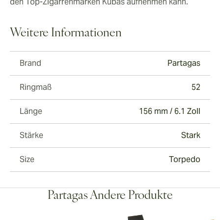
reifen lassen. Besonders gut schmeckt eine
Whisky
den Top-Zigarrenmarken Kubas aufnehmen kann.
Kombination zur Zigarre
Weitere Informationen
Brand
Partagas
Ringmaß
52
Länge
156 mm / 6.1 Zoll
Stärke
Stark
Size
Torpedo
Partagas Andere Produkte