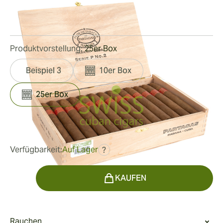
Ringmaß:
52
Länge:
156 mm / 6.1 Zoll
1
Rezensionen
Produktvorstellung:
25er Box
Beispiel 3
10er Box
25er Box
war
428,18 €
320,92 €
Verfügbarkeit:
Auf Lager
?
Menge
KAUFEN
Rauchen