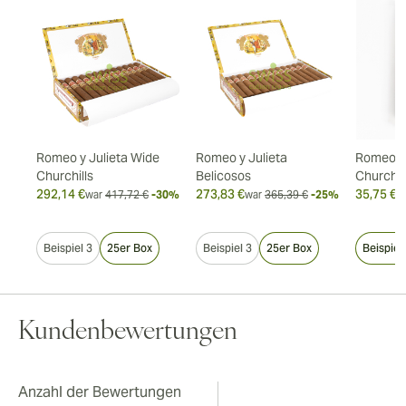
Romeo y Julieta Wide
Romeo y Julieta
Romeo y 
Churchills
Belicosos
Churchil
292,14 €
273,83 €
35,75 €
20%
war
417,72 €
-30%
war
365,39 €
-25%
w
Beispiel 3
25er Box
Beispiel 3
25er Box
Beispiel
Kundenbewertungen
Anzahl der Bewertungen