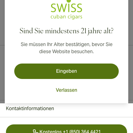
Sind Sie mindestens 21 jahre alt?
Internationaler Versand nach Kanada, Vereinigtes Königreich und
Australien verfügbar!
Sie müssen Ihr Alter bestätigen, bevor Sie
diese Website besuchen.
Eingeben
Verlassen
Kontaktinformationen
Kostenlos +1 (850) 364 4421