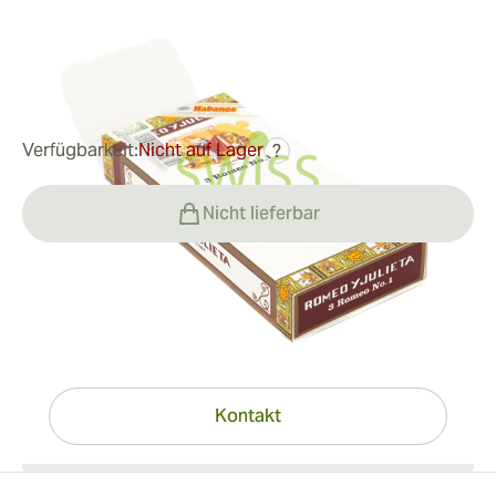
Ringmaß:
40
Länge:
140 mm / 5.51 Zoll
0
Rezensionen
20,06 €
war
27,91 €
-28%
Verfügbarkeit:
Nicht auf Lager
?
Nicht lieferbar
Haben Sie Fragen?
Expertenhilfe nur einen Klick entfernt
Kontakt