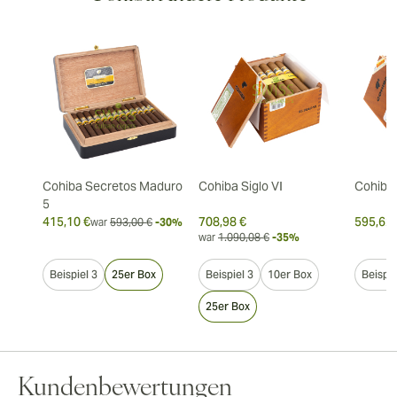
Cohiba Secretos Maduro
Cohiba Siglo VI
Cohiba 
5
415,10 €
708,98 €
595,62 
war
593,00 €
-30%
war
1.090,08 €
-35%
Beispiel 3
25er Box
Beispiel 3
10er Box
Beispie
25er Box
Kundenbewertungen