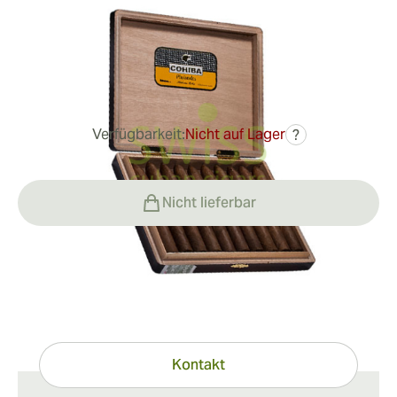
Ringmaß:
52
Länge:
156 mm / 6.1 Zoll
0
Rezensionen
Verfügbarkeit:
Nicht auf Lager
?
279,06 €
Nicht lieferbar
Haben Sie Fragen?
Expertenhilfe nur einen Klick entfernt
Kontakt