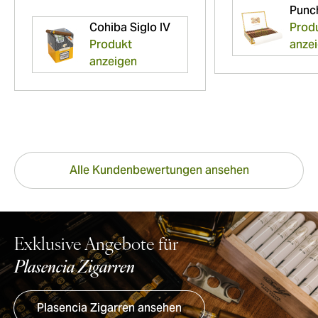
Punc
Cohiba Siglo IV
Prod
Produkt
anze
anzeigen
Alle Kundenbewertungen ansehen
Exklusive Angebote für
Plasencia Zigarren
Plasencia Zigarren ansehen