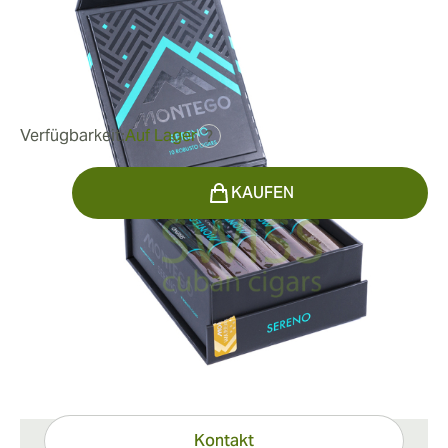
Länge:
152 mm / 6 Zoll
0
Rezensionen
62,79 €
war
78,49 €
-20%
Verfügbarkeit:
Auf Lager
?
Menge
KAUFEN
Versandinformation
15–45 Tage Standardversand.
Haben Sie Fragen?
Expertenhilfe nur einen Klick entfernt
Kontakt