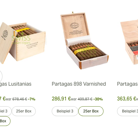
gas Lusitanias
Partagas 898 Varnished
Partagas 
7 €
286,91 €
363,65 €
war
678,46 €
-7%
war
409,87 €
-30%
iel 3
25er Box
Beispiel 3
25er Box
Beispiel 
 Box