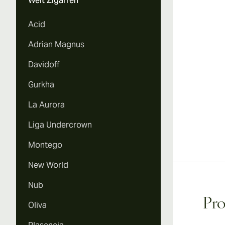
Welt Zigarren
Acid
Adrian Magnus
Davidoff
Gurkha
La Aurora
Liga Undercrown
Montego
New World
Nub
Pr
Oliva