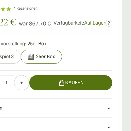
1
Rezensionen
,22 €
Verfügbarkeit:
Auf Lager
war
867,70 €
?
vorstellung:
25er Box
spiel 3
25er Box
KAUFEN
n
chöne Zigarre verfügt über ein hellbraunes und
öliges Deckplatt, wenige Adern und eine