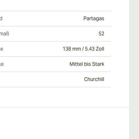
d
Partagas
gmaß
52
ge
138 mm / 5.43 Zoll
ke
Mittel bis Stark
Churchill