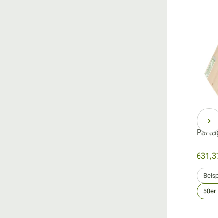
Parta
631,3
Beisp
50er