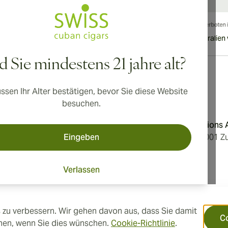
nationaler Versand nach Kanada, Vereinigtes Königreich und Australien 
d Sie mindestens 21 jahre alt?
ssen Ihr Alter bestätigen, bevor Sie diese Website
Adresse
besuchen.
dingungen
Aromatica Distributions
Eingeben
erklärung
Löwenstrasse 20, 8001 Zu
Switzerland
Verlassen
tellungen
 zu verbessern. Wir gehen davon aus, dass Sie damit
C
hnen, wenn Sie dies wünschen.
Cookie-Richtlinie
.