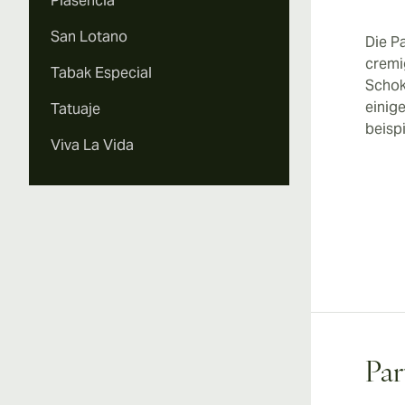
Plasencia
San Lotano
Die P
cremi
Tabak Especial
Schok
einige
Tatuaje
beispi
Viva La Vida
Par