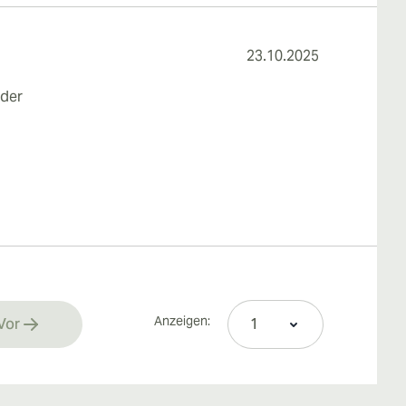
23.10.2025
eder
Anzeigen:
Vor
rrently reading page