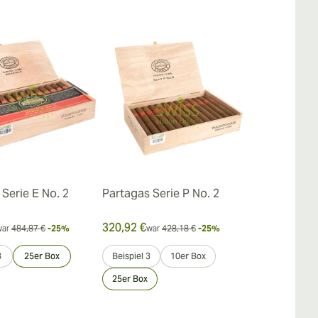
Serie E No. 2
Partagas Serie P No. 2
Partagas Sh
320,92 €
281,68 €
war
484,87 €
-25%
war
428,18 €
-25%
war
3
3
25er Box
Beispiel 3
10er Box
Beispiel 3
25er Box