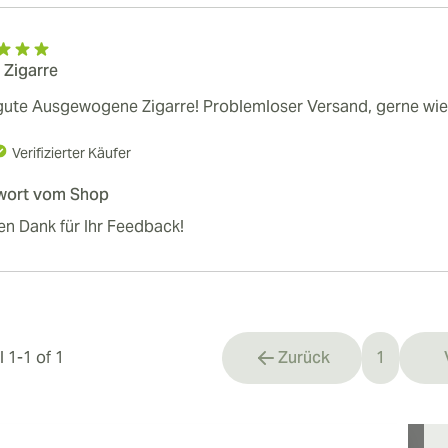
 Zigarre
gute Ausgewogene Zigarre! Problemloser Versand, gerne wi
Verifizierter Käufer
wort vom Shop
en Dank für Ihr Feedback!
el
1
-
1
of
1
Zurück
1
You're cu