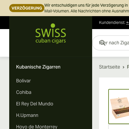
Wir entschuldigen uns für jede Verzögerung i
VERZÖGERUNG
Mail-Volumen. Alle Nachrichten ohne Ausnahme
Kundendienst
:
+
Skip to Content
Hier nach Zigarren s
Kubanische Zigarren
Startseite
Bolivar
Vi
Cohiba
El Rey Del Mundo
H.Upmann
Hoyo de Monterrey
Vi