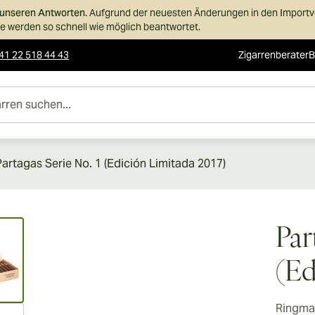
n unseren Antworten.
Aufgrund der neuesten Änderungen in den Importvor
 werden so schnell wie möglich beantwortet.
41 22 518 44 43
Zigarrenberater
B
uchen...
Partagas Serie No. 1 (Edición Limitada 2017)
ew larger image
Par
(Ed
Ringma
ew larger image