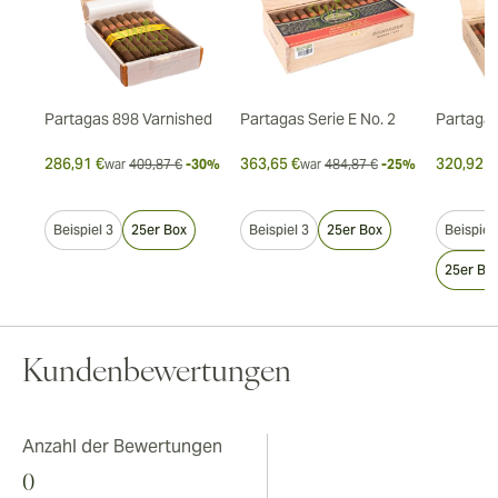
Partagas 898 Varnished
Partagas Serie E No. 2
Partagas
286,91 €
363,65 €
320,92 €
7%
war
409,87 €
-30%
war
484,87 €
-25%
Beispiel 3
25er Box
Beispiel 3
25er Box
Beispiel
25er Bo
Kundenbewertungen
Anzahl der Bewertungen
0