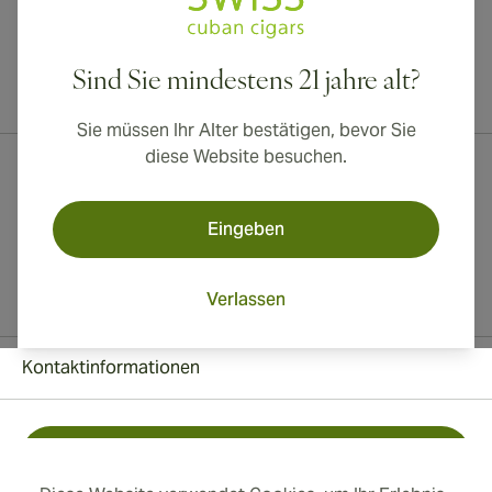
Sind Sie mindestens 21 jahre alt?
Internationaler Versand nach Kanada, Vereinigtes Königreich und
Australien verfügbar!
Sie müssen Ihr Alter bestätigen, bevor Sie
diese Website besuchen.
Eingeben
Verlassen
Kontaktinformationen
Kostenlos +1 (850) 364 4421