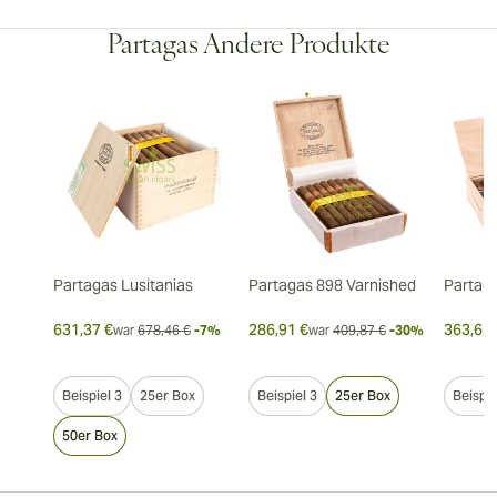
Partagas Andere Produkte
Partagas Lusitanias
Partagas 898 Varnished
Partaga
631,37 €
286,91 €
363,65 
war
678,46 €
-7%
war
409,87 €
-30%
Beispiel 3
25er Box
Beispiel 3
25er Box
Beispie
50er Box