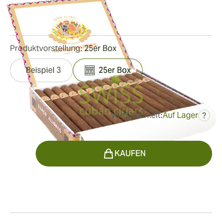
Ringmaß:
49
Länge:
194 mm / 7.6 Zoll
0
Rezensionen
Produktvorstellung:
25er Box
Beispiel 3
25er Box
Verfügbarkeit:
Auf Lager
?
war
606,08 €
394,17 €
Menge
KAUFEN
Rauchen