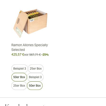
Ramon Allones Specially
Selected
425,57 €
war
567,71 €
-25%
Beispiel 3
25er Box
50er Box
Beispiel 3
25er Box
50er Box